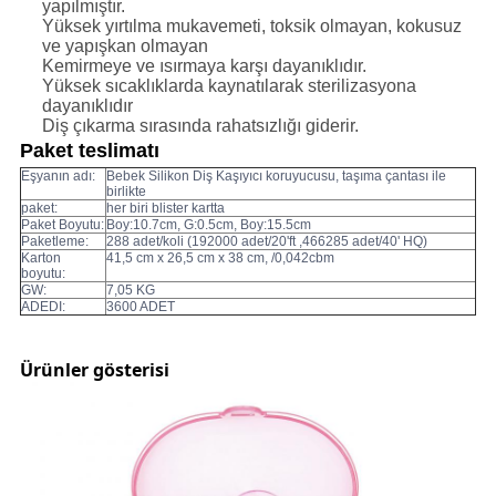
yapılmıştır.
Yüksek yırtılma mukavemeti, toksik olmayan, kokusuz
ve yapışkan olmayan
Kemirmeye ve ısırmaya karşı dayanıklıdır.
Yüksek sıcaklıklarda kaynatılarak sterilizasyona
dayanıklıdır
Diş çıkarma sırasında rahatsızlığı giderir.
Paket teslimatı
Eşyanın adı:
Bebek Silikon Diş Kaşıyıcı koruyucusu, taşıma çantası ile
birlikte
paket:
her biri blister kartta
Paket Boyutu:
Boy:10.7cm, G:0.5cm, Boy:15.5cm
Paketleme:
288 adet/koli (192000 adet/20'ft ,466285 adet/40' HQ)
Karton
41,5 cm x 26,5 cm x 38 cm, /0,042cbm
boyutu:
GW:
7,05 KG
ADEDI:
3600 ADET
Ürünler gösterisi