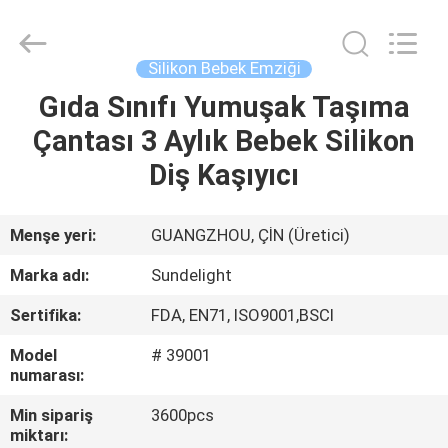
Sundelight
Infant
products
Ltd..
All
Silikon Bebek Emziği
Rights
Reserved.
Gıda Sınıfı Yumuşak Taşıma
ANA
Çantası 3 Aylık Bebek Silikon
SAYFA
Diş Kaşıyıcı
ÜRÜNLER
Menşe yeri:
GUANGZHOU, ÇİN (Üretici)
VİDEOLAR
Marka adı:
Sundelight
Sertifika:
FDA, EN71, ISO9001,BSCI
HAKKIMIZDA
Model
# 39001
numarası:
FABRIKA
Min sipariş
3600pcs
TURU
miktarı: