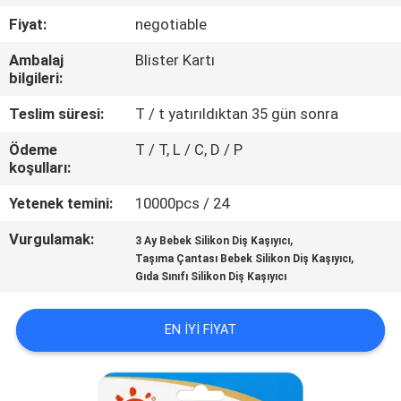
Fiyat:
negotiable
KALITE
Ambalaj
Blister Kartı
KONTROL
bilgileri:
Teslim süresi:
T / t yatırıldıktan 35 gün sonra
BIZE
Ödeme
T / T, L / C, D / P
ULAŞIN
koşulları:
Yetenek temini:
10000pcs / 24
HABERLER
Vurgulamak:
,
3 Ay Bebek Silikon Diş Kaşıyıcı
,
Taşıma Çantası Bebek Silikon Diş Kaşıyıcı
TÜM
Gıda Sınıfı Silikon Diş Kaşıyıcı
SERVIS
TALEPLERI
EN IYI FIYAT
SHOPPING