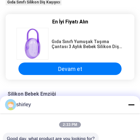
Gıda Sınıfı Silikon Diş Kaşıyıcı
En İyi Fiyatı Alın
Gıda Sınıfı Yumuşak Taşıma
Çantası 3 Aylık Bebek Silikon Diş
Kaşıyıcı
Devam et
Silikon Bebek Emziği
shirley
Yırtılmaz Pembe Mavi ABS Emzik Silikon Bebek Emziği
Kokusuz FDA Sıvı Silikon Kauçuk Bebek Yatıştırıcı Emzik
2:33 PM
BPA İçermeyen Yumuşak ABS Silikon Bebek Emziği
Good day, what product are you looking for?