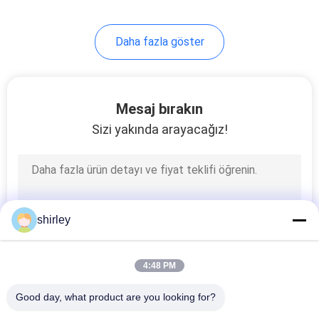
35
Daha fazla göster
Bebek Sippy Bardağı
Mesaj bırakın
Sizi yakında arayacağız!
21
Bebek Ağırlıklı
shirley
Pipetli Bardak
4:48 PM
Good day, what product are you looking for?