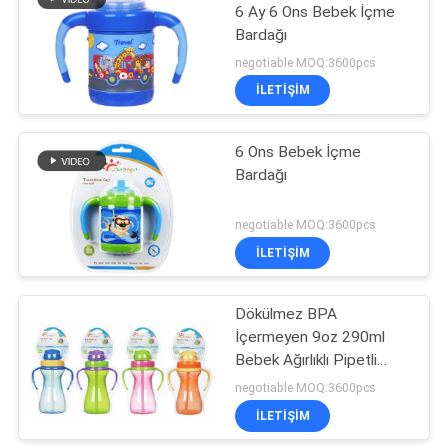
6 Ay 6 Ons Bebek İçme
Bardağı
31
negotiable MOQ:3600pcs
Bebek Besleme
ILETIŞIM
Kase ve Kaşıkları
6 Ons Bebek İçme
Bardağı
negotiable MOQ:3600pcs
ILETIŞIM
17
Bebek Besleme
Dökülmez BPA
İçermeyen 9oz 290ml
Kaşığı
Bebek Ağırlıklı Pipetli
Bardak
negotiable MOQ:3600pcs
ILETIŞIM