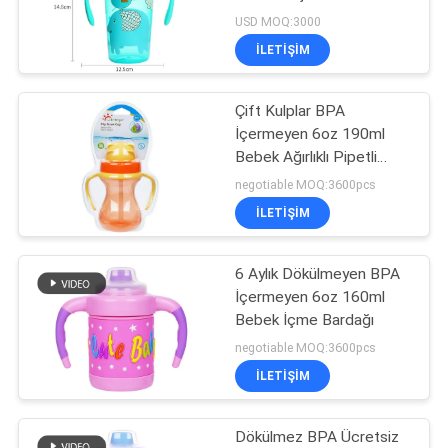
USD MOQ:3000
SITE
ILETIŞIM
33
HARITASI
Çift Kulplar BPA
Bebek Silikon Emzik
İçermeyen 6oz 190ml
PRIVACY
Bebek Ağırlıklı Pipetli
POLICY
Bardak
negotiable MOQ:3600pcs
ILETIŞIM
6 Aylık Dökülmeyen BPA
37
İçermeyen 6oz 160ml
Bebek İçme Bardağı
Silikon Bebek Emziği
negotiable MOQ:3600pcs
ILETIŞIM
Dökülmez BPA Ücretsiz