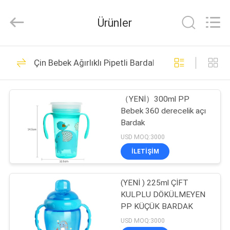
Sundelight
Infant
products
Ürünler
Ltd..
All
Rights
Reserved.
ANA
47
Çin Bebek Ağırlıklı Pipetli Bardak
SAYFA
Yenidoğan Biberon
（YENİ）300ml PP
ÜRÜNLER
Bebek 360 derecelik açı
Bardak
VİDEOLAR
USD MOQ:3000
ILETIŞIM
50
HAKKIMIZDA
Polipropilen Bebek
(YENİ ) 225ml ÇİFT
KULPLU DÖKÜLMEYEN
FABRIKA
Şişeleri
PP KÜÇÜK BARDAK
TURU
USD MOQ:3000