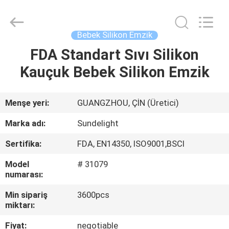
Sundelight
Infant
products
Ltd..
All
Bebek Silikon Emzik
Rights
Reserved.
FDA Standart Sıvı Silikon
ANA
Kauçuk Bebek Silikon Emzik
SAYFA
ÜRÜNLER
Menşe yeri:
GUANGZHOU, ÇİN (Üretici)
Marka adı:
Sundelight
VİDEOLAR
Sertifika:
FDA, EN14350, ISO9001,BSCI
Model
# 31079
HAKKIMIZDA
numarası:
Min sipariş
3600pcs
FABRIKA
miktarı:
TURU
Fiyat:
negotiable