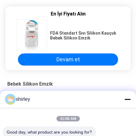
En İyi Fiyatı Alın
FDA Standart Sıvı Silikon Kauçuk
Bebek Silikon Emzik
Devam et
Bebek Silikon Emzik
İlk Gereksinimler Silikon Bebek Şişesi Meme uçları, Yavaş Akış
shirley
Fabrika Standart Boynuz Bebek Meme BPA Serbest Sıvı Silikon
Meme
11:06 AM
Bebek Bib-Bebe Bib Üretimi Silikon Bib
Good day, what product are you looking for?