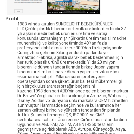
Profil
1983 yılında kurulan SUNDELIGHT BEBEK ÜRÜNLERİ
LTD.Çin'de plastik biberon üreten ilk üreticilerden biridir.37
yılı aşkın süredir bebek ürünleri üretimi ve satışı
konusunda uzmanlaşmıştır.Şirketin üretim tesisi, makine
mühendisliği ve kalite yönetiminde 40'tan fazla
profesyonel dahil olmak üzere 300'den fazla çalışanı ile
Guangzhou şehrinin Xilang endüstri parkında yer
almaktadır.Fabrika, ağırlıklı olarak bebek beslenmesi için
her türlü plastik ürünü üretmektedir. Yılda 20 milyon
biberon ile dünya standartlarında birkaç Japon yapımı
biberon üretim hattına ve Alman yapımı emzik üretim
ekipmanına sahiptir.Yıllarca süren profesyonel
operasyondan sonra şirket, ürün kalitesi mükemmelliği
için birçok uluslararası ortağın beğenisini
kazandı.1998'den beri ABD'nin önde gelen biberon markası
Dr. Brown's'ın global üreticisi olmuştur.Amazon, Wal-mart,
disney, Adidas vb. dünyaca ünlü markalara OEM hizmetleri
sunmuştur. Hammadde seçiminde ve kullanımında her
zaman kaliteyi birinci ve yüksek standartları ön planda
tuttuk.Şu anda firmamız QS, ISO9001 ve GMP
sertifikasına sahiptir.Ürünlerimiz Çin'in ulusal standardına
uygundur ve ABD FAD, ASTM, AB EN14350 testlerini
geçmiştir.ve ağırlıklı olarak ABD, Avrupa, Güneydoğu Asya,