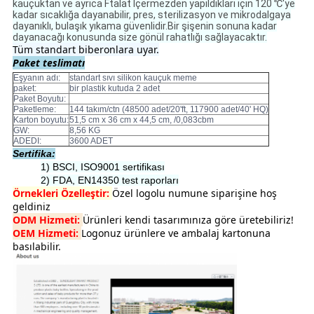
kauçuktan ve ayrıca Ftalat İçermezden yapıldıkları için 120 ℃'ye
kadar sıcaklığa dayanabilir, pres, sterilizasyon ve mikrodalgaya
dayanıklı, bulaşık yıkama güvenlidir.Bir şişenin sonuna kadar
dayanacağı konusunda size gönül rahatlığı sağlayacaktır.
Tüm standart biberonlara uyar.
Paket teslimatı
Eşyanın adı:
standart sıvı silikon kauçuk meme
paket:
bir plastik kutuda 2 adet
Paket Boyutu:
Paketleme:
144 takım/ctn (48500 adet/20'ft, 117900 adet/40' HQ)
Karton boyutu:
51,5 cm x 36 cm x 44,5 cm, /0,083cbm
GW:
8,56 KG
ADEDI:
3600 ADET
Sertifika:
1) BSCI, ISO9001 sertifikası
2) FDA, EN14350 test raporları
Örnekleri Özelleştir:
Özel logolu numune siparişine hoş
geldiniz
ODM Hizmeti:
Ürünleri kendi tasarımınıza göre üretebiliriz!
OEM Hizmeti:
Logonuz ürünlere ve ambalaj kartonuna
basılabilir.