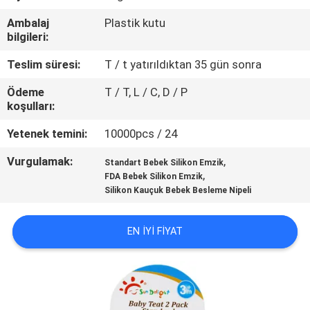
Ambalaj
Plastik kutu
KALITE
bilgileri:
KONTROL
Teslim süresi:
T / t yatırıldıktan 35 gün sonra
Ödeme
T / T, L / C, D / P
BIZE
koşulları:
ULAŞIN
Yetenek temini:
10000pcs / 24
Vurgulamak:
,
HABERLER
Standart Bebek Silikon Emzik
,
FDA Bebek Silikon Emzik
Silikon Kauçuk Bebek Besleme Nipeli
TÜM
SERVIS
EN IYI FIYAT
TALEPLERI
SHOPPING