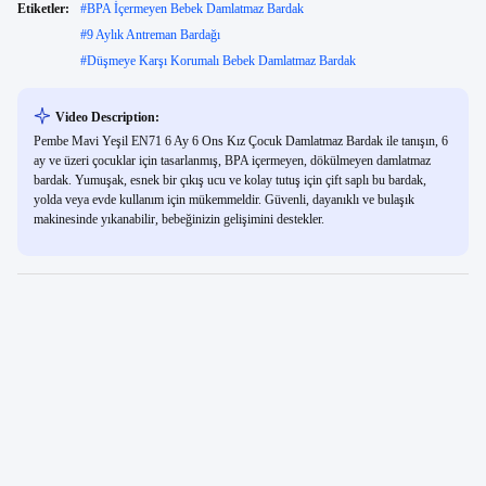
Etiketler:
#
BPA İçermeyen Bebek Damlatmaz Bardak
#
9 Aylık Antreman Bardağı
#
Düşmeye Karşı Korumalı Bebek Damlatmaz Bardak
Video Description:
Pembe Mavi Yeşil EN71 6 Ay 6 Ons Kız Çocuk Damlatmaz Bardak ile tanışın, 6
ay ve üzeri çocuklar için tasarlanmış, BPA içermeyen, dökülmeyen damlatmaz
bardak. Yumuşak, esnek bir çıkış ucu ve kolay tutuş için çift saplı bu bardak,
yolda veya evde kullanım için mükemmeldir. Güvenli, dayanıklı ve bulaşık
makinesinde yıkanabilir, bebeğinizin gelişimini destekler.